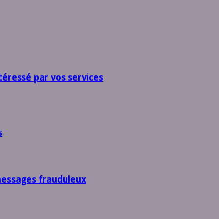
téressé par vos services
s
messages frauduleux