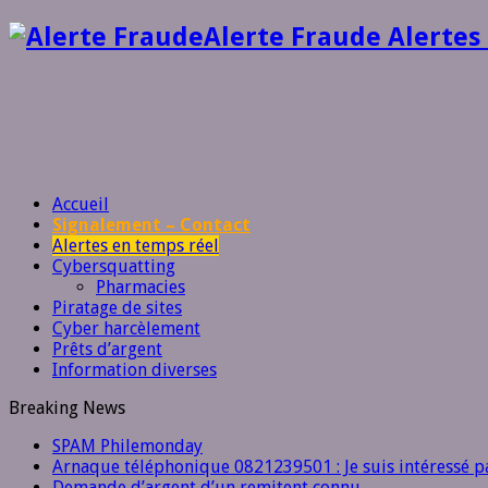
Alerte Fraude Alertes
Accueil
Signalement – Contact
Alertes en temps réel
Cybersquatting
Pharmacies
Piratage de sites
Cyber harcèlement
Prêts d’argent
Information diverses
Breaking News
SPAM Philemonday
Arnaque téléphonique 0821239501 : Je suis intéressé pa
Demande d’argent d’un remitent connu