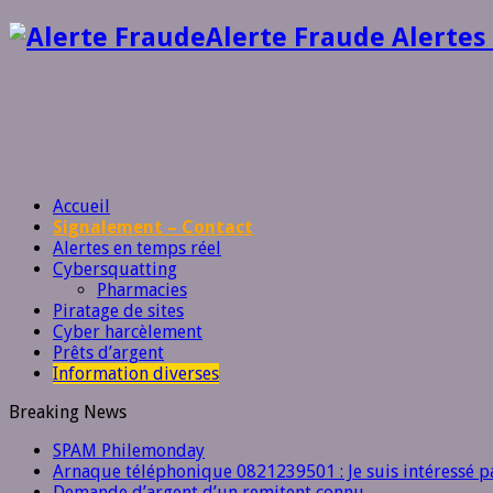
Alerte Fraude Alertes
Accueil
Signalement – Contact
Alertes en temps réel
Cybersquatting
Pharmacies
Piratage de sites
Cyber harcèlement
Prêts d’argent
Information diverses
Breaking News
SPAM Philemonday
Arnaque téléphonique 0821239501 : Je suis intéressé pa
Demande d’argent d’un remitent connu