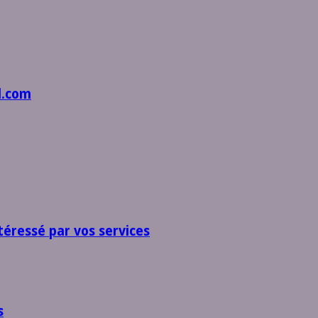
l.com
téressé par vos services
s