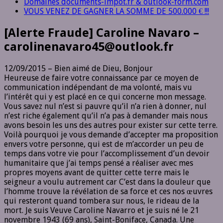
Domaines documents-impot.fr & outlook-form.com
VOUS VENEZ DE GAGNER LA SOMME DE 500.000 € !!!
[Alerte Fraude] Caroline Navaro –
carolinenavaro45@outlook.fr
12/09/2015 – Bien aimé de Dieu, Bonjour
Heureuse de faire votre connaissance par ce moyen de
communication indépendant de ma volonté, mais vu
l’intérêt qui y est placé en ce qui concerne mon message.
Vous savez nul n’est si pauvre qu’il n’a rien à donner, nul
n’est riche également qu’il n’a pas à demander mais nous
avons besoin les uns des autres pour exister sur cette terre.
Voilà pourquoi je vous demande d’accepter ma proposition
envers votre personne, qui est de m’accorder un peu de
temps dans votre vie pour l’accomplissement d’un devoir
humanitaire que j’ai temps pensé a réaliser avec mes
propres moyens avant de quitter cette terre mais le
seigneur a voulu autrement car C’est dans la douleur que
l’homme trouve la révélation de sa force et ces nos œuvres
qui resteront quand tombera sur nous, le rideau de la
mort. Je suis Veuve Caroline Navarro et je suis né le 21
novembre 1943 (69 ans), Saint-Boniface, Canada. Une