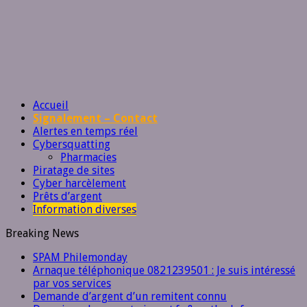
Accueil
Signalement – Contact
Alertes en temps réel
Cybersquatting
Pharmacies
Piratage de sites
Cyber harcèlement
Prêts d’argent
Information diverses
Breaking News
SPAM Philemonday
Arnaque téléphonique 0821239501 : Je suis intéressé
par vos services
Demande d’argent d’un remitent connu