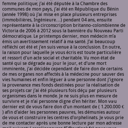
femme politique; j’ai été députée à la Chambre des
communes de mon pays, j’ai été en République du Bénin
(année 1998) où j’ai mise en place plusieurs entreprises
(immobilières, Ingénieure…) pendant 04 ans, ensuite
représentante à la circonscription britanno-colombienne de
Victoria de 2006 à 2012 sous la bannière du Nouveau Parti
démocratique. Le printemps dernier, mon médecin m’a
émis un avertissement relatif à ma santé. J’ai beaucoup
réfléchi cet été et j’en suis venue à la conclusion. En outre,
la raison pour laquelle je vous écris est toute particulière
et ressort d’un acte social et charitable. Vu mon état de
santé qui se dégrade au jour le jour, et d’une mort
imminente, j’ai décidée cependant de faire don de certains
de mes organes non affectés à la médecine pour sauver des
vies humaines et enfin léguer à une personne dont j’ignore
la provenance mes fonds destinées pour la réalisation de
ses projets car j’ai été plusieurs fois déçu par plusieurs
organismes dans le monde. Je ne suis plus en mesure de
survivre et je n’ai personne digne d’en hériter. Mon vœu
dernier est de vous faire don d’un montant de ( 1.200.000 €
) afin d’aider les personnes pauvres, les démunies autour
de vous et construire les centres d’orphelinats. Je vous prie
de me contacter après une bonne lecture par mon adresse