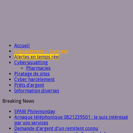
Accueil
Signalement – Contact
Alertes en temps réel
Cybersquatting
Pharmacies
Piratage de sites
Cyber harcèlement
Prêts d’argent
Information diverses
Breaking News
SPAM Philemonday
Arnaque téléphonique 0821239501 : Je suis intéressé
par vos services
Demande d’argent d’un remitent connu