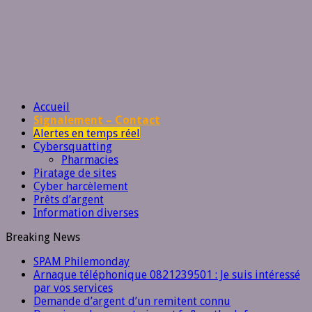
Accueil
Signalement – Contact
Alertes en temps réel
Cybersquatting
Pharmacies
Piratage de sites
Cyber harcèlement
Prêts d’argent
Information diverses
Breaking News
SPAM Philemonday
Arnaque téléphonique 0821239501 : Je suis intéressé
par vos services
Demande d’argent d’un remitent connu