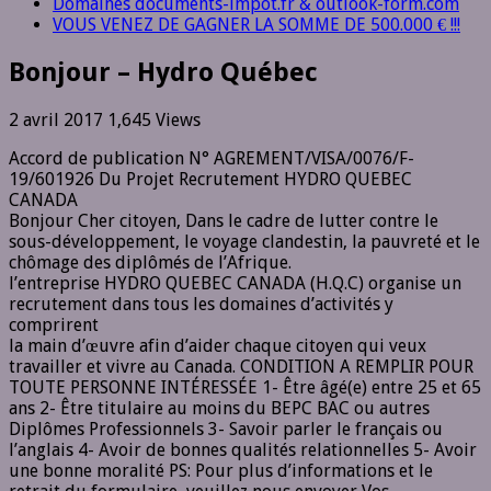
Domaines documents-impot.fr & outlook-form.com
VOUS VENEZ DE GAGNER LA SOMME DE 500.000 € !!!
Bonjour – Hydro Québec
2 avril 2017
1,645 Views
Accord de publication N° AGREMENT/VISA/0076/F-
19/601926 Du Projet Recrutement HYDRO QUEBEC
CANADA
Bonjour Cher citoyen, Dans le cadre de lutter contre le
sous-développement, le voyage clandestin, la pauvreté et le
chômage des diplômés de l’Afrique.
l’entreprise HYDRO QUEBEC CANADA (H.Q.C) organise un
recrutement dans tous les domaines d’activités y
comprirent
la main d’œuvre afin d’aider chaque citoyen qui veux
travailler et vivre au Canada. CONDITION A REMPLIR POUR
TOUTE PERSONNE INTÉRESSÉE 1- Être âgé(e) entre 25 et 65
ans 2- Être titulaire au moins du BEPC BAC ou autres
Diplômes Professionnels 3- Savoir parler le français ou
l’anglais 4- Avoir de bonnes qualités relationnelles 5- Avoir
une bonne moralité PS: Pour plus d’informations et le