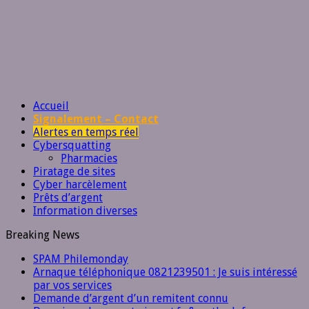
Accueil
Signalement – Contact
Alertes en temps réel
Cybersquatting
Pharmacies
Piratage de sites
Cyber harcèlement
Prêts d’argent
Information diverses
Breaking News
SPAM Philemonday
Arnaque téléphonique 0821239501 : Je suis intéressé
par vos services
Demande d’argent d’un remitent connu