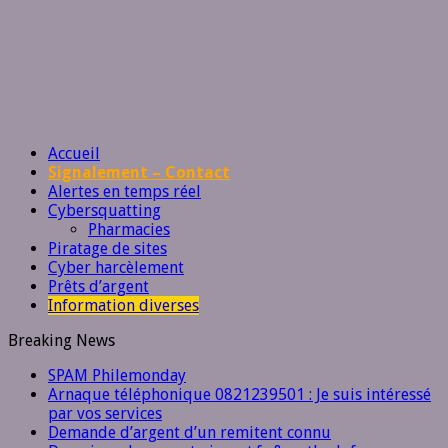
Accueil
Signalement – Contact
Alertes en temps réel
Cybersquatting
Pharmacies
Piratage de sites
Cyber harcèlement
Prêts d’argent
Information diverses
Breaking News
SPAM Philemonday
Arnaque téléphonique 0821239501 : Je suis intéressé
par vos services
Demande d’argent d’un remitent connu