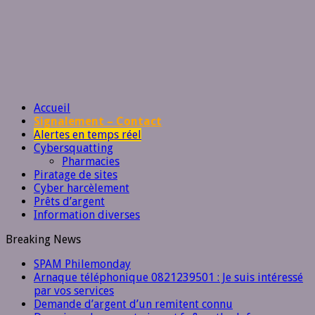
Accueil
Signalement – Contact
Alertes en temps réel
Cybersquatting
Pharmacies
Piratage de sites
Cyber harcèlement
Prêts d’argent
Information diverses
Breaking News
SPAM Philemonday
Arnaque téléphonique 0821239501 : Je suis intéressé
par vos services
Demande d’argent d’un remitent connu