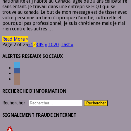
nationalité et j’habite au Canada, âgée de 30 ans célibataire
sans enfant. Je travail dans une entreprise H.Q.I qui se
trouve au canada. Le but de mon message est de tisser avec
votre personne un lien réciproque d’amitié, culturelle et
pourquoi pas professionnel, je suis chrétienne mais je n’ai
rien contre les autres …
Read More »
Page 2 of 25
«
1
2
3
4
5
»
10
20
...
Last »
ALERTES RESEAUX SOCIAUX
RECHERCHE D’INFORMATION
Rechercher :
SIGNALEMENT FRAUDE INTERNET