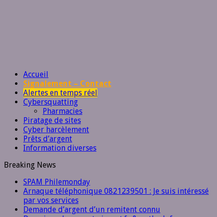
Accueil
Signalement – Contact
Alertes en temps réel
Cybersquatting
Pharmacies
Piratage de sites
Cyber harcèlement
Prêts d’argent
Information diverses
Breaking News
SPAM Philemonday
Arnaque téléphonique 0821239501 : Je suis intéressé
par vos services
Demande d’argent d’un remitent connu